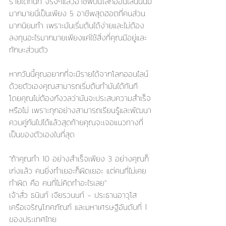
รายได้ทันที จริงๆแล้วอาชีพบนโลกออนไลน์นั้นมี
มากมายนี่เป็นเพียง 5 อาชีพสุดฮอตที่คนส่วน
มากนิยมทำ เพราะมันเริ่มต้นได้ง่ายและไม่ต้อง
ลงทุนอะไรมากมายเพียงแค่ใช้สิ่งที่คุณมีอยู่และ
ทักษะส่วนตัว 
หากวันนี้คุณอยากที่จะมีรายได้จากโลกออนไลน์
ด้วยตัวเองคุณสามารถเริ่มต้นทำมันได้ทันที 
โดยคุณไม่ต้องกังวลว่ามันจะประสบความสำเร็จ
หรือไม่ เพราะทุกอย่างสามารถเรียนรู้และพัฒนา
ควบคู่กันไปได้แล้วสุดท้ายคุณจะเจอแนวทางที่
เป็นของตัวเองในที่สุด
"ถ้าคุณทำ 10 อย่างสำเร็จเพียง 3 อย่างคุณก็
เก่งแล้ว คนยิ่งทำเยอะก็ผิดเยอะ แต่คนที่ไม่เคย
ทำผิด คือ คนที่ไม่คิดทำอะไรเลย"
เจ้าสั่ว ธนินท์ เจียรวนนท์ - ประธานอาวุโส 
เครือเจริญโภคภัณฑ์ และมหาเศรษฐีอันดับที่ 1 
ของประเทศไทย