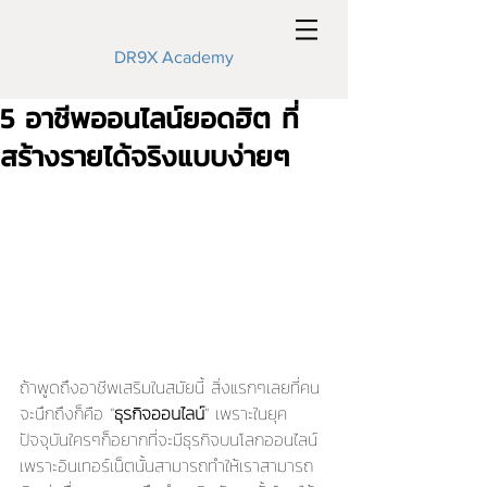
DR9X Academy
5 อาชีพออนไลน์ยอดฮิต ที่
สร้างรายได้จริงแบบง่ายๆ
ถ้าพูดถึงอาชีพเสริมในสมัยนี้ สิ่งแรกๆเลยที่คน
จะนึกถึงก็คือ "
ธุรกิจออนไลน์
" เพราะในยุค
ปัจจุบันใครๆก็อยากที่จะมีธุรกิจบนโลกออนไลน์ 
เพราะอินเทอร์เน็ตนั้นสามารถทำให้เราสามารถ