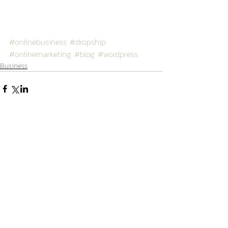
#onlinebusiness
#dropship
#onlinemarketing
#blog
#wordpress
Business
ความคิดเห็น
เขียนความคิดเห็น…